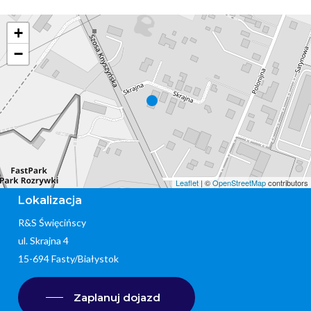
+
−
Leaflet
| ©
OpenStreetMap
contributors
Lokalizacja
R&S Święcińscy
ul. Skrajna 4
15-694 Fasty/Białystok
Zaplanuj dojazd