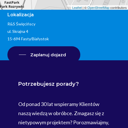
Leaflet
| ©
OpenStreetMap
contributors
Lokalizacja
R&S Święcińscy
ul. Skrajna 4
15-694 Fasty/Białystok
Zaplanuj dojazd
Potrzebujesz
porady?
Od ponad 30 lat wspieramy Klientów
naszą wiedzą w obróbce. Zmagasz się z
nietypowym projektem? Porozmawiajmy,