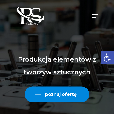
Skip
to
Menu
Close
main
Menu
content
Open 
Produkcja
elementów
z
tworzyw
sztucznych
poznaj ofertę