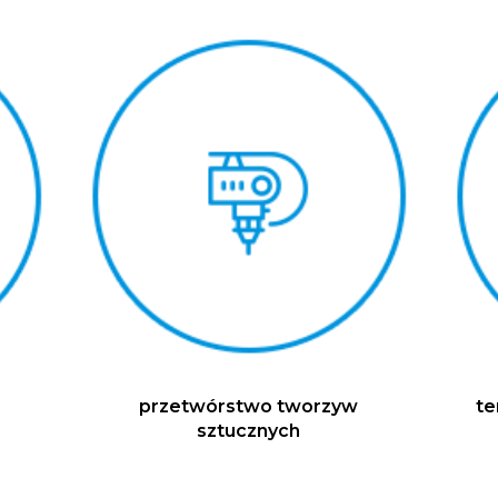
przetwórstwo tworzyw
t
sztucznych