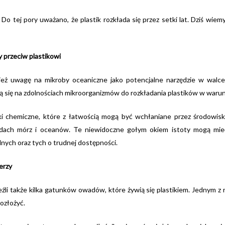
. Do tej pory uważano, że plastik rozkłada się przez setki lat. Dziś wie
 przeciw plastikowi
ż uwagę na mikroby oceaniczne jako potencjalne narzędzie w walce
ą się na zdolnościach mikroorganizmów do rozkładania plastików w waru
zki chemiczne, które z łatwością mogą być wchłaniane przez środowis
ch mórz i oceanów. Te niewidoczne gołym okiem istoty mogą mieć
ych oraz tych o trudnej dostępności.
erzy
li także kilka gatunków owadów, które żywią się plastikiem. Jednym z 
rozłożyć.