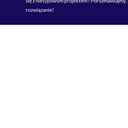
się z nietypowym projektem? Porozmawiajmy,
rozwiązanie!
Skontaktuj się
+48 85 743 80 30
biuro@wtryskownia.eu