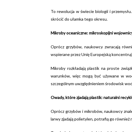
To rewolucja w świecie biologii i przemysłu
skrócić do ułamka tego okresu.
Mikroby oceaniczne: mikroskopijni wojownicy
Oprócz grzybów, naukowcy zwracają równie
wspierane przez Unię Europejską koncentruj
Mikroby rozkładają plastik na proste zwią
warunków, więc mogą być używane w woda
szczególnym uwzględnieniem środowisk wodn
Owady, które zjadają plastik: naturalni recykl
Oprócz grzybów i mikrobów, naukowcy znaleź
larwy zjadają polietylen, potrafią go również 