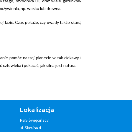
kszego, szkodnika uli, oraz wiele gatunków
pożywienia, np. wosku lub drewna.
j fazie. Czas pokaże, czy owady także staną
tanie pomóc naszej planecie w tak ciekawy i
człowieka i pokazać, jak silna jest natura.
Lokalizacja
R&S Święcińscy
ul. Skrajna 4