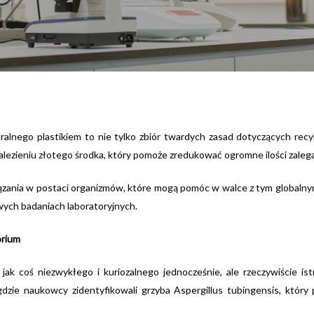
alnego plastikiem to nie tylko zbiór twardych zasad dotyczących recyk
nalezieniu złotego środka, który pomoże zredukować ogromne ilości zale
ązania w postaci organizmów, które mogą pomóc w walce z tym globalnym 
ych badaniach laboratoryjnych.
orium
 jak coś niezwykłego i kuriozalnego jednocześnie, ale rzeczywiście is
ie naukowcy zidentyfikowali grzyba Aspergillus tubingensis, który po