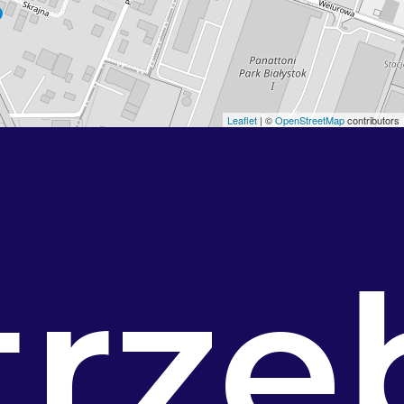
Leaflet
| ©
OpenStreetMap
contributors
trze