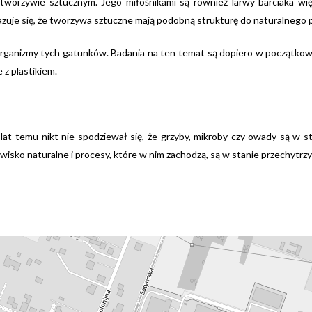
 tworzywie sztucznym. Jego miłośnikami są również larwy barciaka wię
azuje się, że tworzywa sztuczne mają podobną strukturę do naturalnego 
organizmy tych gatunków. Badania na ten temat są dopiero w początkowe
z plastikiem.
lat temu nikt nie spodziewał się, że grzyby, mikroby czy owady są w s
isko naturalne i procesy, które w nim zachodzą, są w stanie przechytrzyć 