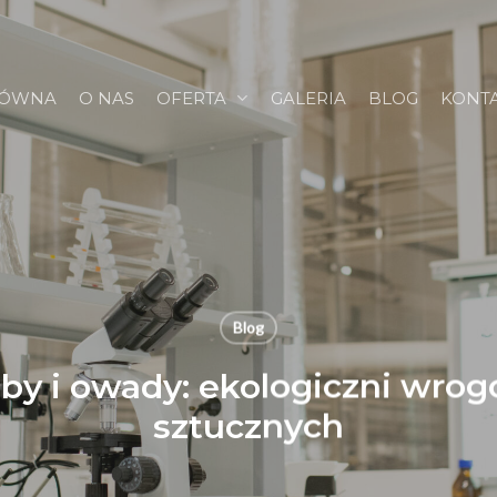
ŁÓWNA
O NAS
OFERTA
GALERIA
BLOG
KONT
Blog
oby i owady: ekologiczni wro
sztucznych