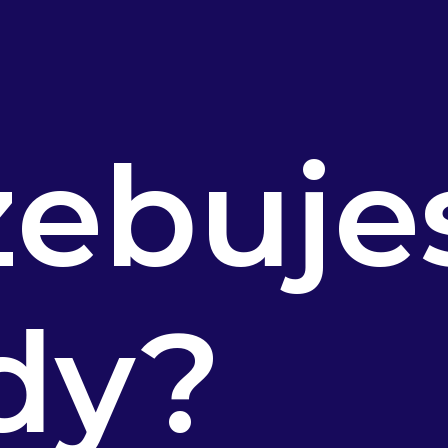
zebuje
dy?