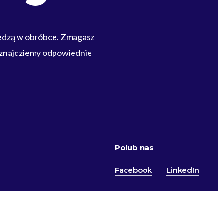
iedzą w obróbce. Zmagasz
 znajdziemy odpowiednie
Polub nas
Facebook
LinkedIn
RODO
Polityka jakości
Ogólne Warunki Handlowe