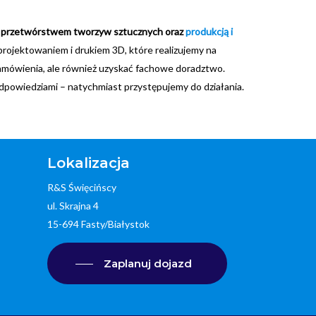
h, przetwórstwem tworzyw sztucznych oraz
produkcją i
rojektowaniem i drukiem 3D, które realizujemy na
 zamówienia, ale również uzyskać fachowe doradztwo.
 odpowiedziami – natychmiast przystępujemy do działania.
Lokalizacja
R&S Święcińscy
ul. Skrajna 4
15-694 Fasty/Białystok
Zaplanuj dojazd