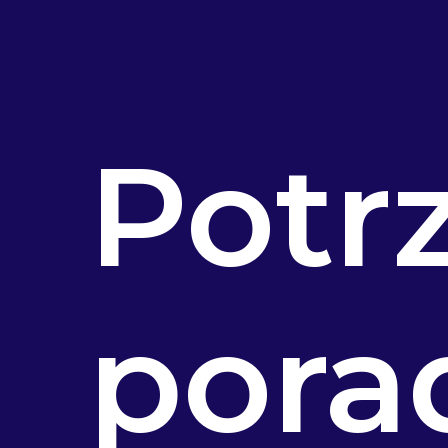
Potr
pora