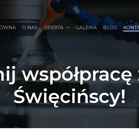
ŁÓWNA
O NAS
OFERTA
GALERIA
BLOG
KONT
ij
współpracę
Święcińscy!