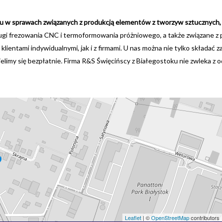
ktu w sprawach związanych z produkcją elementów z tworzyw sztucznyc
ugi frezowania CNC i termoformowania próżniowego, a także związane z p
ientami indywidualnymi, jak i z firmami. U nas można nie tylko składać
ielimy się bezpłatnie. Firma R&S Święcińscy z Białegostoku nie zwleka z
Leaflet
| ©
OpenStreetMap
contributors