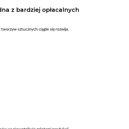
na z bardziej opłacalnych
worzyw sztucznych ciągle się rozwija.
pów są niewątpliwie zaletami produkcji