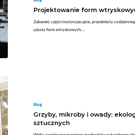
Projektowanie form wtryskowyc
Zabawki, części motoryzacyjne, przedmioty codzienneg
użyciu form wtryskowych.…
Blog
Grzyby, mikroby i owady: ekolo
sztucznych
Walka z zanieczyszczeniem środowiska naturalnego plas