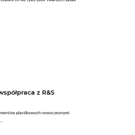
współpraca z R&S
lementów plastikowych nowoczesnymi
y…