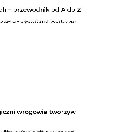
h – przewodnik od A do Z
o użytku – większość z nich powstaje przy
giczni wrogowie tworzyw
tikiem to nie tylko zbiór twardych zasad