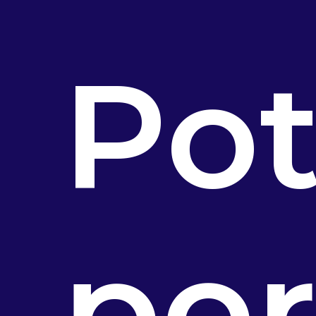
Pot
po