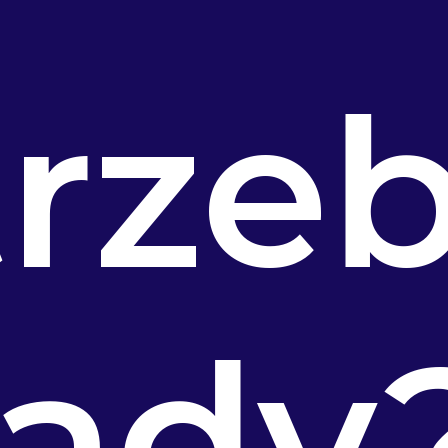
rzeb
rady