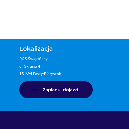
Lokalizacja
R&S Święcińscy
ul. Skrajna 4
15-694 Fasty/Białystok
Zaplanuj dojazd