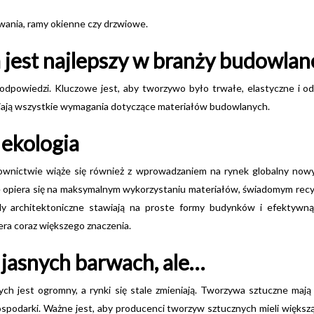
wania, ramy okienne czy drzwiowe.
 jest najlepszy w branży budowlan
 odpowiedzi. Kluczowe jest, aby tworzywo było trwałe, elastyczne i od
niają wszystkie wymagania dotyczące materiałów budowlanych.
 ekologia
nictwie wiąże się również z wprowadzaniem na rynek globalny nowych
e opiera się na maksymalnym wykorzystaniu materiałów, świadomym recyk
dy architektoniczne stawiają na proste formy budynków i efektywną
ra coraz większego znaczenia.
w jasnych barwach, ale…
h jest ogromny, a rynki się stale zmieniają. Tworzywa sztuczne mają w
spodarki. Ważne jest, aby producenci tworzyw sztucznych mieli większ