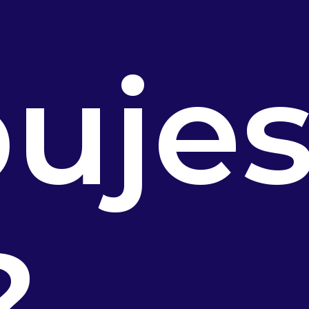
uje
?