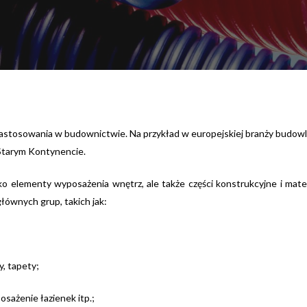
zastosowania w budownictwie. Na przykład w europejskiej branży budow
Starym Kontynencie.
o elementy wyposażenia wnętrz, ale także części konstrukcyjne i mat
głównych grup, takich jak:
y, tapety;
posażenie łazienek itp.;