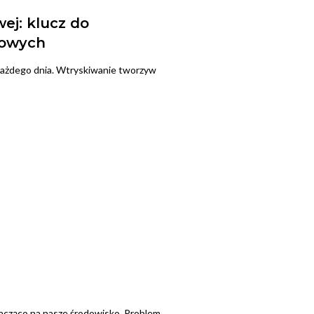
j: klucz do
kowych
każdego dnia. Wtryskiwanie tworzyw
cząco na nasze środowisko. Problem