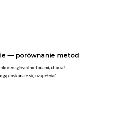
nie — porównanie metod
onkurencyjnymi metodami, chociaż
gą doskonale się uzupełniać.