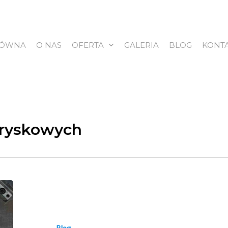
ŁÓWNA
O NAS
OFERTA
GALERIA
BLOG
KONT
tryskowych
Blog