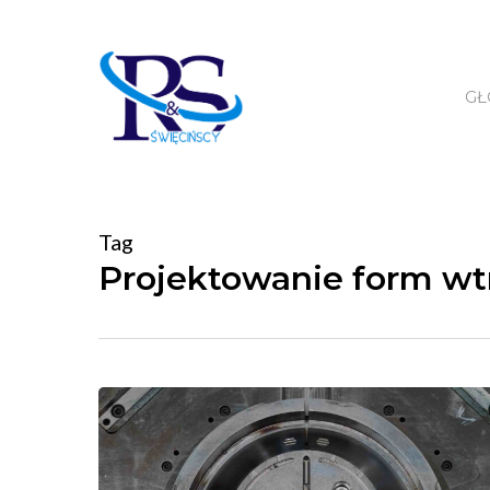
Skip
to
main
G
content
Tag
Projektowanie form w