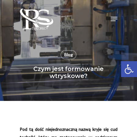
Skip
to
Menu
Close
main
Menu
content
Blog
Open 
Czym jest formowanie
wtryskowe?
Pod tą dość niejednoznaczną nazwą kryje się cud