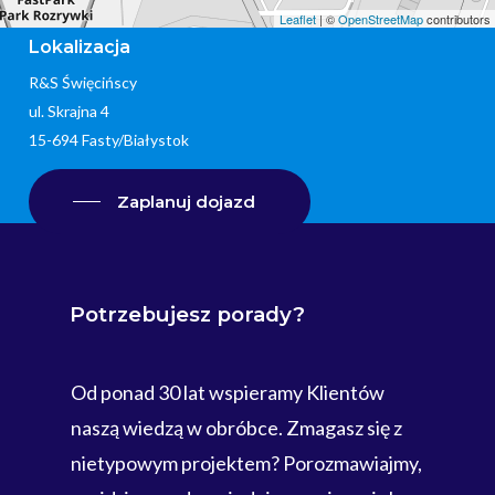
Leaflet
| ©
OpenStreetMap
contributors
Lokalizacja
R&S Święcińscy
ul. Skrajna 4
15-694 Fasty/Białystok
Zaplanuj dojazd
Potrzebujesz
porady?
Od ponad 30 lat wspieramy Klientów
naszą wiedzą w obróbce. Zmagasz się z
nietypowym projektem? Porozmawiajmy,