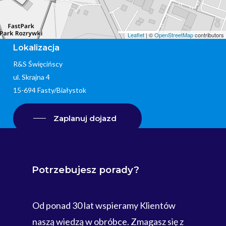
Leaflet
| ©
OpenStreetMap
contributors
Lokalizacja
R&S Święcińscy
ul. Skrajna 4
15-694 Fasty/Białystok
Zaplanuj dojazd
Potrzebujesz
porady?
Od ponad 30 lat wspieramy Klientów
naszą wiedzą w obróbce. Zmagasz się z