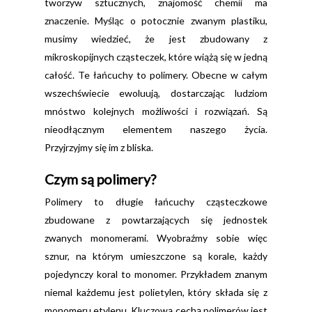
tworzyw sztucznych, znajomość chemii ma
znaczenie. Myśląc o potocznie zwanym plastiku,
musimy wiedzieć, że jest zbudowany z
mikroskopijnych cząsteczek, które wiążą się w jedną
całość. Te łańcuchy to polimery. Obecne w całym
wszechświecie ewoluują, dostarczając ludziom
mnóstwo kolejnych możliwości i rozwiązań. Są
nieodłącznym elementem naszego życia.
Przyjrzyjmy się im z bliska.
Czym są polimery?
Polimery to długie łańcuchy cząsteczkowe
zbudowane z powtarzających się jednostek
zwanych monomerami. Wyobraźmy sobie więc
sznur, na którym umieszczone są korale, każdy
pojedynczy koral to monomer. Przykładem znanym
niemal każdemu jest polietylen, który składa się z
monomeru etylenu. Kluczową cechą polimerów jest