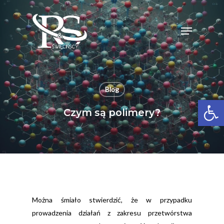
Skip
to
Menu
Close
main
Menu
content
Blog
Open 
Czym są polimery?
Można śmiało stwierdzić, że w przypadku
prowadzenia działań z zakresu przetwórstwa