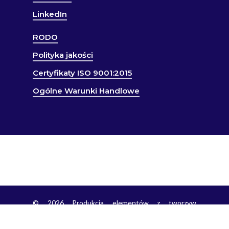
LinkedIn
RODO
Polityka jakości
Certyfikaty ISO 9001:2015
Ogólne Warunki Handlowe
© 2026 Produkcja elementów z tworzyw
sztucznych - R&S Święcińscy. R&S Święcińscy