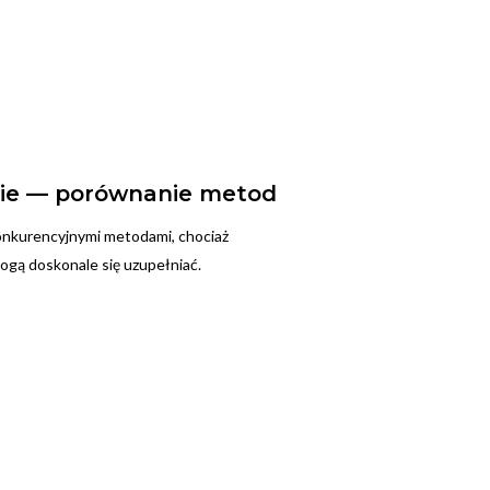
nie — porównanie metod
onkurencyjnymi metodami, chociaż
gą doskonale się uzupełniać.