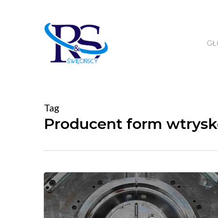
Skip
to
main
G
content
Tag
Producent form wtrys