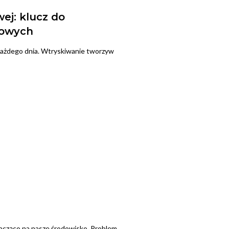
j: klucz do
kowych
każdego dnia. Wtryskiwanie tworzyw
cząco na nasze środowisko. Problem