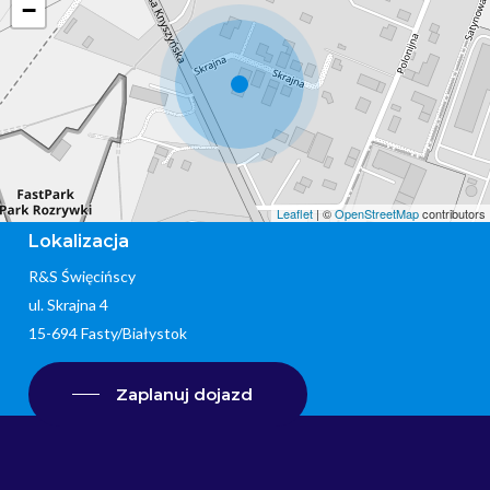
−
Leaflet
| ©
OpenStreetMap
contributors
Lokalizacja
R&S Święcińscy
ul. Skrajna 4
15-694 Fasty/Białystok
Zaplanuj dojazd