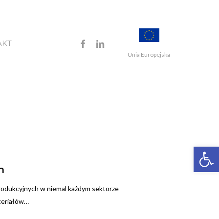
FACEBOOK
LINKEDIN
AKT
Unia Europejska
Open 
h
rodukcyjnych w niemal każdym sektorze
ateriałów…