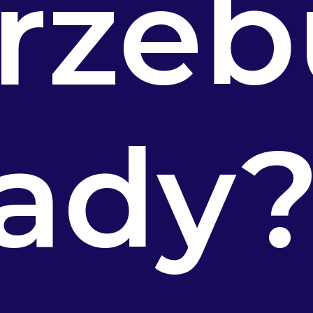
rzeb
ady