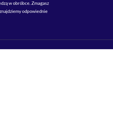
iedzą w obróbce. Zmagasz
 znajdziemy odpowiednie
Polub nas
Facebook
LinkedIn
RODO
Polityka jakości
Ogólne Warunki Handlowe