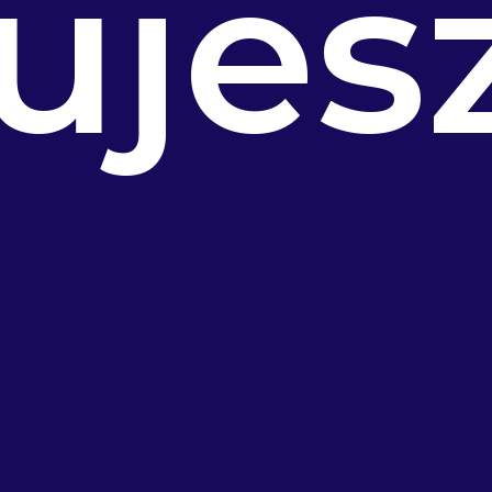
ujes
?