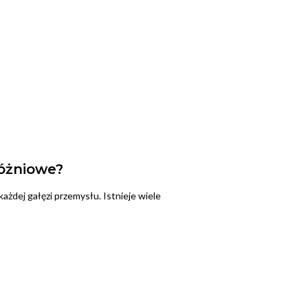
óżniowe?
żdej gałęzi przemysłu. Istnieje wiele