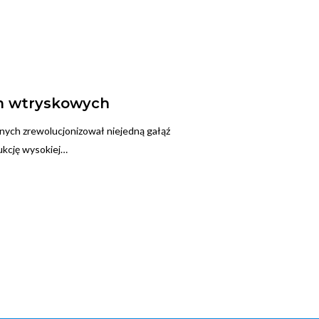
rm wtryskowych
nych zrewolucjonizował niejedną gałąź
ukcję wysokiej…