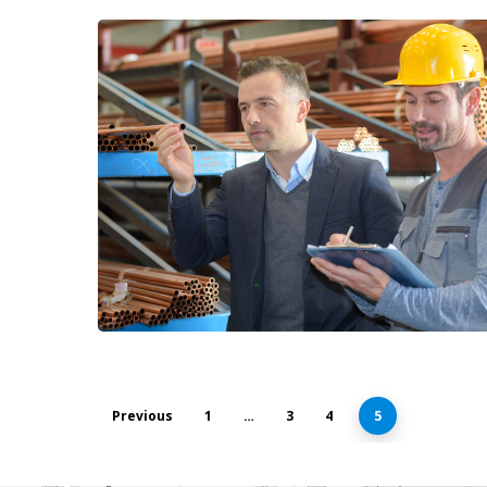
Previous
1
…
3
4
5