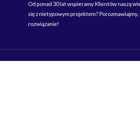
Od ponad 30 lat wspieramy Klientów naszą w
się z nietypowym projektem? Porozmawiajmy,
rozwiązanie!
Skontaktuj się
+48 85 743 80 30
biuro@wtryskownia.eu