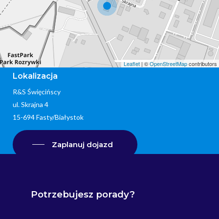
Leaflet
| ©
OpenStreetMap
contributors
Lokalizacja
R&S Święcińscy
ul. Skrajna 4
15-694 Fasty/Białystok
Zaplanuj dojazd
Potrzebujesz
porady?