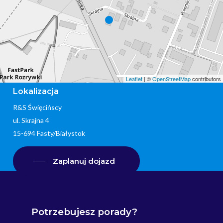
Leaflet
| ©
OpenStreetMap
contributors
Lokalizacja
R&S Święcińscy
ul. Skrajna 4
15-694 Fasty/Białystok
Zaplanuj dojazd
Potrzebujesz
porady?