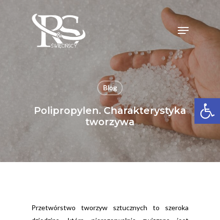
Skip
to
Menu
Close
main
Menu
content
Blog
Open 
Polipropylen. Charakterystyka
tworzywa
Przetwórstwo tworzyw sztucznych to szeroka